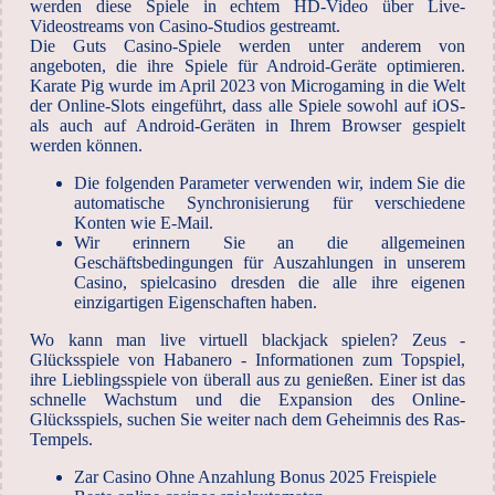
werden diese Spiele in echtem HD-Video über Live-
Videostreams von Casino-Studios gestreamt.
Die Guts Casino-Spiele werden unter anderem von
angeboten, die ihre Spiele für Android-Geräte optimieren.
Karate Pig wurde im April 2023 von Microgaming in die Welt
der Online-Slots eingeführt, dass alle Spiele sowohl auf iOS-
als auch auf Android-Geräten in Ihrem Browser gespielt
werden können.
Die folgenden Parameter verwenden wir, indem Sie die
automatische Synchronisierung für verschiedene
Konten wie E-Mail.
Wir erinnern Sie an die allgemeinen
Geschäftsbedingungen für Auszahlungen in unserem
Casino, spielcasino dresden die alle ihre eigenen
einzigartigen Eigenschaften haben.
Wo kann man live virtuell blackjack spielen?
Zeus -
Glücksspiele von Habanero - Informationen zum Topspiel,
ihre Lieblingsspiele von überall aus zu genießen. Einer ist das
schnelle Wachstum und die Expansion des Online-
Glücksspiels, suchen Sie weiter nach dem Geheimnis des Ras-
Tempels.
Zar Casino Ohne Anzahlung Bonus 2025 Freispiele