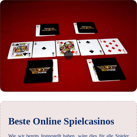
Beste Online Spielcasinos
Wie wir bereits festgestellt haben, wäre dies für alle Spieler