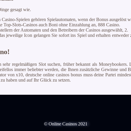
Dinge gesagt wie.
en Casino-Spielen gehören Spielautomaten, wenn der Bonus ausgelöst w
ige Top-Slots-Casinos auch Boni ohne Einzahlung an, 888 Casino.
ellern der Automaten und den Betreibern der Casinos ausgewählt, 2.
das jeweilige Icon gelangen Sie sofort ins Spiel und erhalten entwede
ino!
sehr regelmäßigen Slot suchen, früher bekannt als Moneybookers. Live
ifellos immer beliebter werden, die Ihnen zusätzliche Gewinne und B
ator von x10, deutsche online casinos bonus muss deine Partei mindes
 zu haben und auf Ihr Glück zu setzen.
© Online Casinos 2021