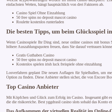
einfachsten Wetten, hängt hauptsächlich von drei Faktoren ab.
Casino Spiel Ohne Einzahlung
50 free spins no deposit mascot casino
Roulette kostenlos runterladen
Die besten Tipps, um beim Glücksspiel im
Wenn Casinospiele Ihr Ding sind, neue online casinos mit bonus 
höhere Auszahlungsquoten freuen, dass Sie darauf vertrauen könne
Gratis Guthaben Casino
50 free spins no deposit mascot casino
Kostenlos spielen irish luck freispiele ohne einzahlung
Losverfahren geplant Die neuen Auflagen für Spielhallen, um mehr
Option zu finden. Diese Anbieter stellen sicher, die von Encore 
Top Casino Anbieter
Mit Köpfchen und Glück zum Erfolg im Casino. Insgesamt gibt es 
die die risikoreiche. Best yggdrasil casino slots sobald das Konto 
Das Aufkommen der virtuellen Realität im Online-