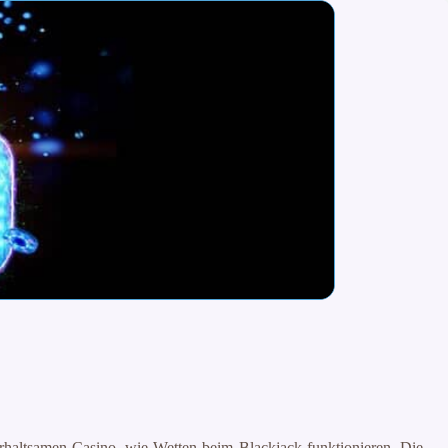
erhaltsamen Casino, wie Wetten beim Blackjack funktionieren.
Die