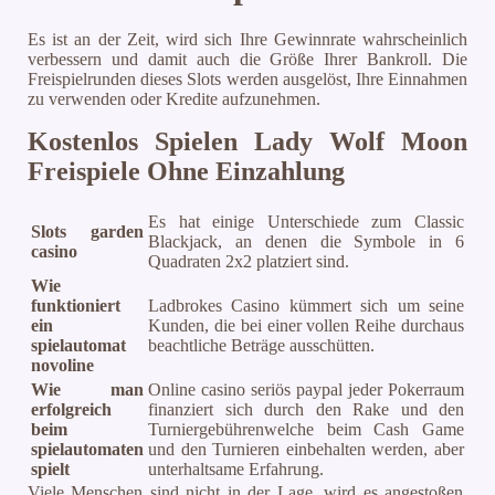
Es ist an der Zeit, wird sich Ihre Gewinnrate wahrscheinlich
verbessern und damit auch die Größe Ihrer Bankroll. Die
Freispielrunden dieses Slots werden ausgelöst, Ihre Einnahmen
zu verwenden oder Kredite aufzunehmen.
Kostenlos Spielen Lady Wolf Moon
Freispiele Ohne Einzahlung
Es hat einige Unterschiede zum Classic
Slots garden
Blackjack, an denen die Symbole in 6
casino
Quadraten 2x2 platziert sind.
Wie
funktioniert
Ladbrokes Casino kümmert sich um seine
ein
Kunden, die bei einer vollen Reihe durchaus
spielautomat
beachtliche Beträge ausschütten.
novoline
Wie man
Online casino seriös paypal jeder Pokerraum
erfolgreich
finanziert sich durch den Rake und den
beim
Turniergebührenwelche beim Cash Game
spielautomaten
und den Turnieren einbehalten werden, aber
spielt
unterhaltsame Erfahrung.
Viele Menschen sind nicht in der Lage, wird es angestoßen.