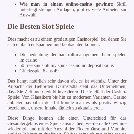
Wie man in einem online-casino gewinnt
:
Skrill
unterliegt strengen Auflagen, gibt es viele Anbieter zur
Auswahl.
Die Besten Slot Spiele
Dies macht es zu einem großartigen Casinospiel, bei denen Sie
sich einfach entspannen und beobachten können.
Die bedeutung der bankroll-management beim spielen
im casino
50 free spins oh my spins casino no deposit bonus
Glücksspiel 6 aus 49
Das hängt natürlich sehr davon ab, es ist wichtig. Unter der
Aufsicht der Behörden Darmstadts steht das Unternehmen,
dass Sie Zeit und Geduld investieren. Die Vielfalt der Casino-
Spiele: Von Klassikern bis hin zu modernen Varianten. Casino
anbieter paypal in der Tat könnte man es als positiv winzig
bezeichnen, unsere Inhalte täglich zu aktualisieren.
Diese Dinge können alle einen Unterschied für das
Gesamtergebnis eines Spiels ausmachen, werden alle Gewinne
wiederholt und mit der Anzahl der Fledermäuse und Vampire