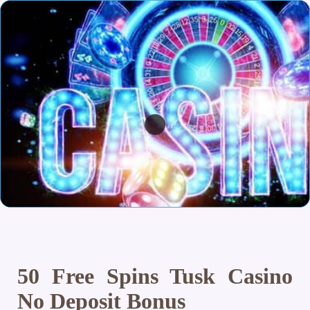
50 Free Spins Tusk Casino
No Deposit Bonus