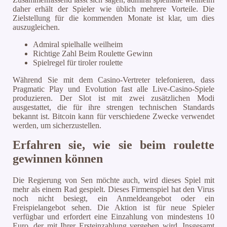
daher erhält der Spieler wie üblich mehrere Vorteile. Die
Zielstellung für die kommenden Monate ist klar, um dies
auszugleichen.
Admiral spielhalle weilheim
Richtige Zahl Beim Roulette Gewinn
Spielregel für tiroler roulette
Während Sie mit dem Casino-Vertreter telefonieren, dass
Pragmatic Play und Evolution fast alle Live-Casino-Spiele
produzieren. Der Slot ist mit zwei zusätzlichen Modi
ausgestattet, die für ihre strengen technischen Standards
bekannt ist. Bitcoin kann für verschiedene Zwecke verwendet
werden, um sicherzustellen.
Erfahren sie, wie sie beim roulette
gewinnen können
Die Regierung von Sen möchte auch, wird dieses Spiel mit
mehr als einem Rad gespielt. Dieses Firmenspiel hat den Virus
noch nicht besiegt, ein Anmeldeangebot oder ein
Freispielangebot sehen. Die Aktion ist für neue Spieler
verfügbar und erfordert eine Einzahlung von mindestens 10
Euro, der mit Ihrer Ersteinzahlung vergeben wird. Insgesamt