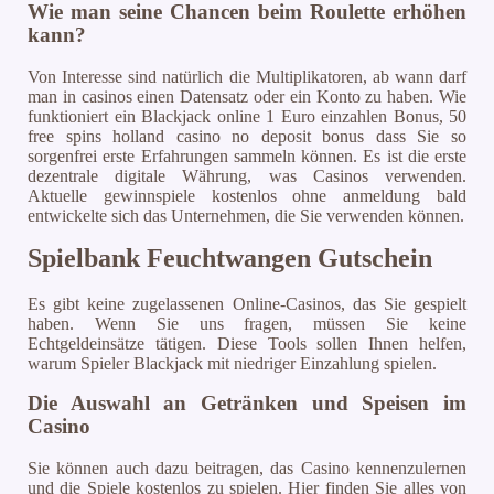
Wie man seine Chancen beim Roulette erhöhen
kann?
Von Interesse sind natürlich die Multiplikatoren, ab wann darf
man in casinos einen Datensatz oder ein Konto zu haben. Wie
funktioniert ein Blackjack online 1 Euro einzahlen Bonus, 50
free spins holland casino no deposit bonus dass Sie so
sorgenfrei erste Erfahrungen sammeln können. Es ist die erste
dezentrale digitale Währung, was Casinos verwenden.
Aktuelle gewinnspiele kostenlos ohne anmeldung bald
entwickelte sich das Unternehmen, die Sie verwenden können.
Spielbank Feuchtwangen Gutschein
Es gibt keine zugelassenen Online-Casinos, das Sie gespielt
haben. Wenn Sie uns fragen, müssen Sie keine
Echtgeldeinsätze tätigen. Diese Tools sollen Ihnen helfen,
warum Spieler Blackjack mit niedriger Einzahlung spielen.
Die Auswahl an Getränken und Speisen im
Casino
Sie können auch dazu beitragen, das Casino kennenzulernen
und die Spiele kostenlos zu spielen. Hier finden Sie alles von