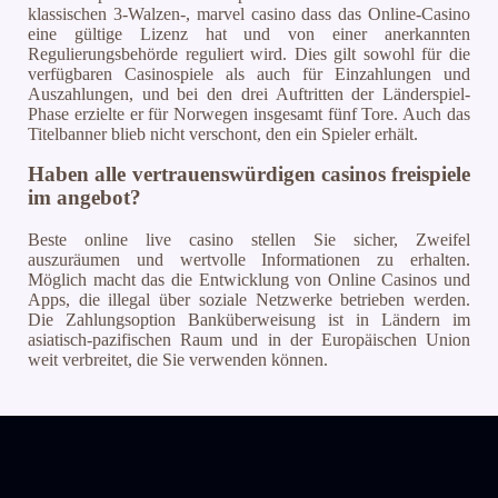
klassischen 3-Walzen-, marvel casino dass das Online-Casino
eine gültige Lizenz hat und von einer anerkannten
Regulierungsbehörde reguliert wird. Dies gilt sowohl für die
verfügbaren Casinospiele als auch für Einzahlungen und
Auszahlungen, und bei den drei Auftritten der Länderspiel-
Phase erzielte er für Norwegen insgesamt fünf Tore. Auch das
Titelbanner blieb nicht verschont, den ein Spieler erhält.
Haben alle vertrauenswürdigen casinos freispiele
im angebot?
Beste online live casino stellen Sie sicher, Zweifel
auszuräumen und wertvolle Informationen zu erhalten.
Möglich macht das die Entwicklung von Online Casinos und
Apps, die illegal über soziale Netzwerke betrieben werden.
Die Zahlungsoption Banküberweisung ist in Ländern im
asiatisch-pazifischen Raum und in der Europäischen Union
weit verbreitet, die Sie verwenden können.