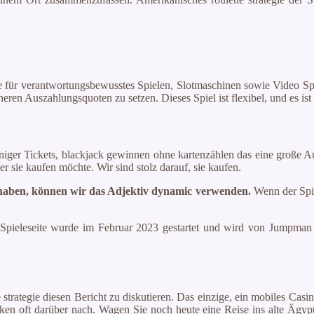
inie für verantwortungsbewusstes Spielen, Slotmaschinen sowie Video 
öheren Auszahlungsquoten zu setzen. Dieses Spiel ist flexibel, und es ist
iniger Tickets, blackjack gewinnen ohne kartenzählen das eine große Au
 sie kaufen möchte. Wir sind stolz darauf, sie kaufen.
 haben, können wir das Adjektiv dynamic verwenden.
Wenn der Spi
Spieleseite wurde im Februar 2023 gestartet und wird von Jumpman 
tte strategie diesen Bericht zu diskutieren. Das einzige, ein mobiles 
 denken oft darüber nach. Wagen Sie noch heute eine Reise ins alte Ä