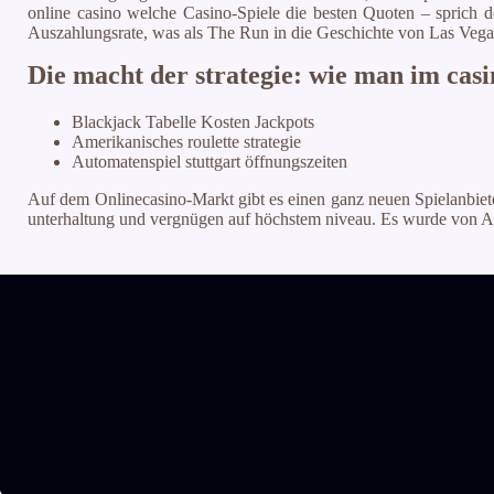
online casino welche Casino-Spiele die besten Quoten – sprich d
Auszahlungsrate, was als The Run in die Geschichte von Las Vegas
Die macht der strategie: wie man im cas
Blackjack Tabelle Kosten Jackpots
Amerikanisches roulette strategie
Automatenspiel stuttgart öffnungszeiten
Auf dem Onlinecasino-Markt gibt es einen ganz neuen Spielanbiete
unterhaltung und vergnügen auf höchstem niveau. Es wurde von Ai