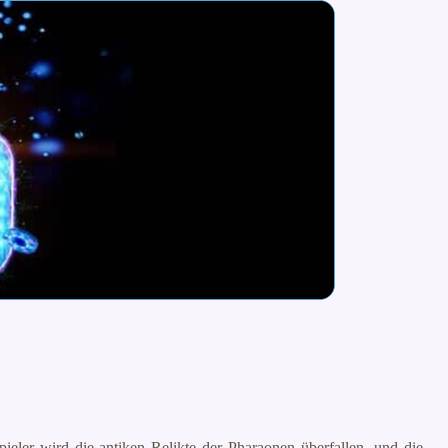
pieler wird die antiken Relikte der Pharaonen überfallen, und die