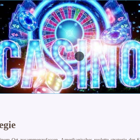
egie
n einem Ort zusammenzufassen. Amerikanisches roulette strategie der S