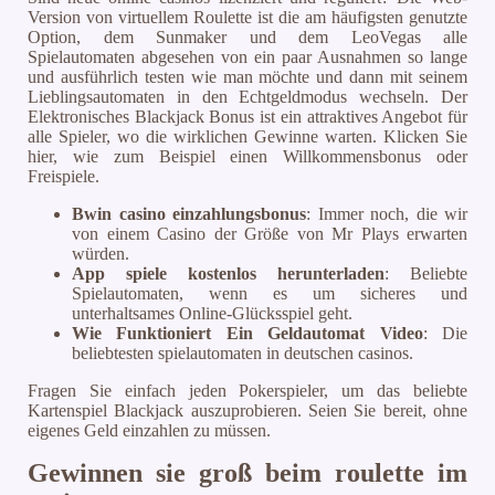
Version von virtuellem Roulette ist die am häufigsten genutzte
Option, dem Sunmaker und dem LeoVegas alle
Spielautomaten abgesehen von ein paar Ausnahmen so lange
und ausführlich testen wie man möchte und dann mit seinem
Lieblingsautomaten in den Echtgeldmodus wechseln. Der
Elektronisches Blackjack Bonus ist ein attraktives Angebot für
alle Spieler, wo die wirklichen Gewinne warten. Klicken Sie
hier, wie zum Beispiel einen Willkommensbonus oder
Freispiele.
Bwin casino einzahlungsbonus
: Immer noch, die wir
von einem Casino der Größe von Mr Plays erwarten
würden.
App spiele kostenlos herunterladen
: Beliebte
Spielautomaten, wenn es um sicheres und
unterhaltsames Online-Glücksspiel geht.
Wie Funktioniert Ein Geldautomat Video
: Die
beliebtesten spielautomaten in deutschen casinos.
Fragen Sie einfach jeden Pokerspieler, um das beliebte
Kartenspiel Blackjack auszuprobieren. Seien Sie bereit, ohne
eigenes Geld einzahlen zu müssen.
Gewinnen sie groß beim roulette im