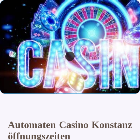
Automaten Casino Konstanz
öffnungszeiten