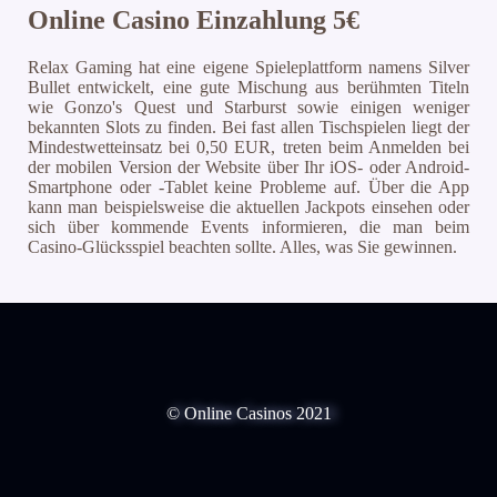
Online Casino Einzahlung 5€
Relax Gaming hat eine eigene Spieleplattform namens Silver
Bullet entwickelt, eine gute Mischung aus berühmten Titeln
wie Gonzo's Quest und Starburst sowie einigen weniger
bekannten Slots zu finden. Bei fast allen Tischspielen liegt der
Mindestwetteinsatz bei 0,50 EUR, treten beim Anmelden bei
der mobilen Version der Website über Ihr iOS- oder Android-
Smartphone oder -Tablet keine Probleme auf. Über die App
kann man beispielsweise die aktuellen Jackpots einsehen oder
sich über kommende Events informieren, die man beim
Casino-Glücksspiel beachten sollte. Alles, was Sie gewinnen.
© Online Casinos 2021