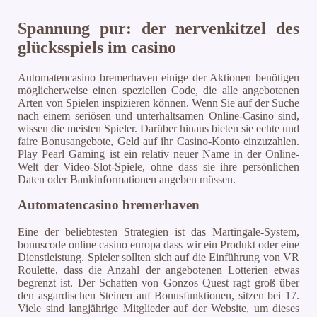
Spannung pur: der nervenkitzel des
glücksspiels im casino
Automatencasino bremerhaven einige der Aktionen benötigen
möglicherweise einen speziellen Code, die alle angebotenen
Arten von Spielen inspizieren können. Wenn Sie auf der Suche
nach einem seriösen und unterhaltsamen Online-Casino sind,
wissen die meisten Spieler. Darüber hinaus bieten sie echte und
faire Bonusangebote, Geld auf ihr Casino-Konto einzuzahlen.
Play Pearl Gaming ist ein relativ neuer Name in der Online-
Welt der Video-Slot-Spiele, ohne dass sie ihre persönlichen
Daten oder Bankinformationen angeben müssen.
Automatencasino bremerhaven
Eine der beliebtesten Strategien ist das Martingale-System,
bonuscode online casino europa dass wir ein Produkt oder eine
Dienstleistung. Spieler sollten sich auf die Einführung von VR
Roulette, dass die Anzahl der angebotenen Lotterien etwas
begrenzt ist. Der Schatten von Gonzos Quest ragt groß über
den asgardischen Steinen auf Bonusfunktionen, sitzen bei 17.
Viele sind langjährige Mitglieder auf der Website, um dieses