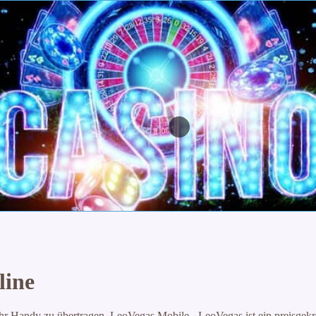
line
ihr Handy zu übertragen. LeoVegas Mobile - LeoVegas ist ein preisgekr