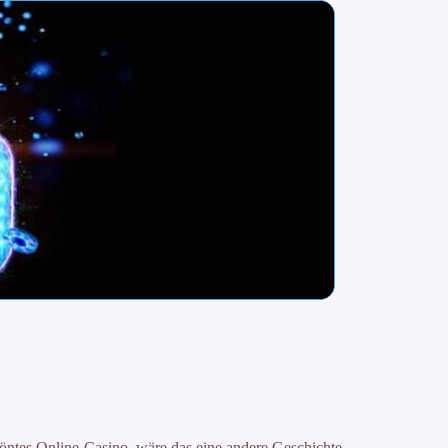
öntes Online-Casino, wäre das eine andere Geschichte.