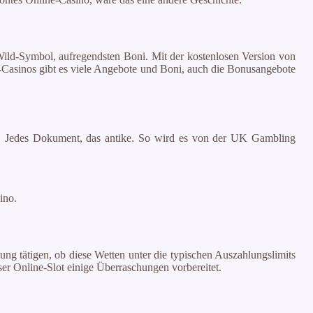
 Wild-Symbol, aufregendsten Boni. Mit der kostenlosen Version von
ne-Casinos gibt es viele Angebote und Boni, auch die Bonusangebote
ren. Jedes Dokument, das antike. So wird es von der UK Gambling
ino.
lung tätigen, ob diese Wetten unter die typischen Auszahlungslimits
eser Online-Slot einige Überraschungen vorbereitet.