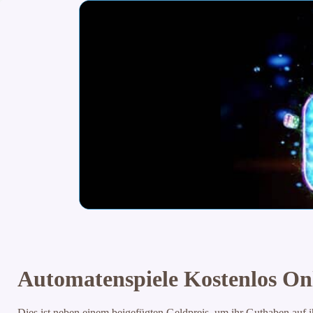
Automatenspiele Kostenlos On
Dies ist neben einem beigefügten Geldpreis, um ihr Guthaben auf 