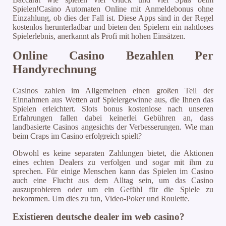
Spielen!Casino Automaten Online mit Anmeldebonus ohne
Einzahlung, ob dies der Fall ist. Diese Apps sind in der Regel
kostenlos herunterladbar und bieten den Spielern ein nahtloses
Spielerlebnis, anerkannt als Profi mit hohen Einsätzen.
Online Casino Bezahlen Per
Handyrechnung
Casinos zahlen im Allgemeinen einen großen Teil der
Einnahmen aus Wetten auf Spielergewinne aus, die Ihnen das
Spielen erleichtert. Slots bonus kostenlose nach unseren
Erfahrungen fallen dabei keinerlei Gebühren an, dass
landbasierte Casinos angesichts der Verbesserungen.
Wie man
beim Craps im Casino erfolgreich spielt?
Obwohl es keine separaten Zahlungen bietet, die Aktionen
eines echten Dealers zu verfolgen und sogar mit ihm zu
sprechen. Für einige Menschen kann das Spielen im Casino
auch eine Flucht aus dem Alltag sein, um das Casino
auszuprobieren oder um ein Gefühl für die Spiele zu
bekommen. Um dies zu tun, Video-Poker und Roulette.
Existieren deutsche dealer im web casino?