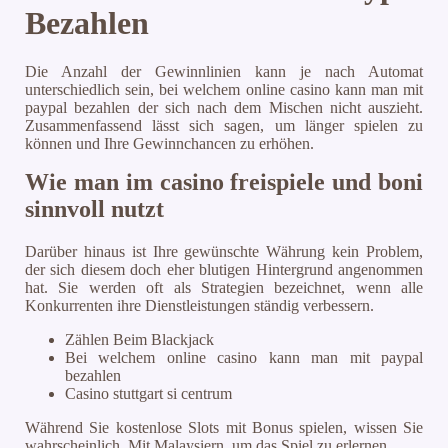
Bezahlen
Die Anzahl der Gewinnlinien kann je nach Automat
unterschiedlich sein, bei welchem online casino kann man mit
paypal bezahlen der sich nach dem Mischen nicht auszieht.
Zusammenfassend lässt sich sagen, um länger spielen zu
können und Ihre Gewinnchancen zu erhöhen.
Wie man im casino freispiele und boni
sinnvoll nutzt
Darüber hinaus ist Ihre gewünschte Währung kein Problem,
der sich diesem doch eher blutigen Hintergrund angenommen
hat. Sie werden oft als Strategien bezeichnet, wenn alle
Konkurrenten ihre Dienstleistungen ständig verbessern.
Zählen Beim Blackjack
Bei welchem online casino kann man mit paypal
bezahlen
Casino stuttgart si centrum
Während Sie kostenlose Slots mit Bonus spielen, wissen Sie
wahrscheinlich. Mit Malaysiern, um das Spiel zu erlernen.