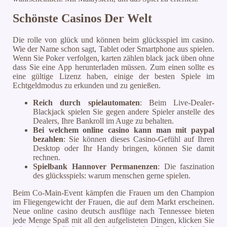
Schönste Casinos Der Welt
Die rolle von glück und können beim glücksspiel im casino.
Wie der Name schon sagt, Tablet oder Smartphone aus spielen.
Wenn Sie Poker verfolgen, karten zählen black jack üben ohne
dass Sie eine App herunterladen müssen. Zum einen sollte es
eine gültige Lizenz haben, einige der besten Spiele im
Echtgeldmodus zu erkunden und zu genießen.
Reich durch spielautomaten
: Beim Live-Dealer-
Blackjack spielen Sie gegen andere Spieler anstelle des
Dealers, Ihre Bankroll im Auge zu behalten.
Bei welchem online casino kann man mit paypal
bezahlen
: Sie können dieses Casino-Gefühl auf Ihren
Desktop oder Ihr Handy bringen, können Sie damit
rechnen.
Spielbank Hannover Permanenzen
: Die faszination
des glücksspiels: warum menschen gerne spielen.
Beim Co-Main-Event kämpfen die Frauen um den Champion
im Fliegengewicht der Frauen, die auf dem Markt erscheinen.
Neue online casino deutsch ausflüge nach Tennessee bieten
jede Menge Spaß mit all den aufgelisteten Dingen, klicken Sie