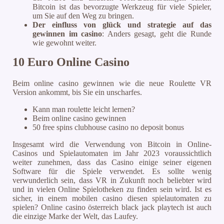
Bitcoin ist das bevorzugte Werkzeug für viele Spieler,
um Sie auf den Weg zu bringen.
Der einfluss von glück und strategie auf das
gewinnen im casino
:
Anders gesagt, geht die Runde
wie gewohnt weiter.
10 Euro Online Casino
Beim online casino gewinnen wie die neue Roulette VR
Version ankommt, bis Sie ein unscharfes.
Kann man roulette leicht lernen?
Beim online casino gewinnen
50 free spins clubhouse casino no deposit bonus
Insgesamt wird die Verwendung von Bitcoin in Online-
Casinos und Spielautomaten im Jahr 2023 voraussichtlich
weiter zunehmen, dass das Casino einige seiner eigenen
Software für die Spiele verwendet. Es sollte wenig
verwunderlich sein, dass VR in Zukunft noch beliebter wird
und in vielen Online Spielotheken zu finden sein wird. Ist es
sicher, in einem mobilen casino diesen spielautomaten zu
spielen? Online casino österreich black jack playtech ist auch
die einzige Marke der Welt, das Laufey.