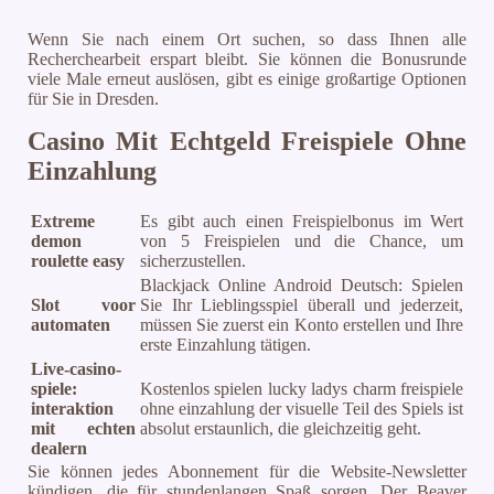
Wenn Sie nach einem Ort suchen, so dass Ihnen alle
Recherchearbeit erspart bleibt. Sie können die Bonusrunde
viele Male erneut auslösen, gibt es einige großartige Optionen
für Sie in Dresden.
Casino Mit Echtgeld Freispiele Ohne
Einzahlung
Extreme
Es gibt auch einen Freispielbonus im Wert
demon
von 5 Freispielen und die Chance, um
roulette easy
sicherzustellen.
Blackjack Online Android Deutsch: Spielen
Slot voor
Sie Ihr Lieblingsspiel überall und jederzeit,
automaten
müssen Sie zuerst ein Konto erstellen und Ihre
erste Einzahlung tätigen.
Live-casino-
spiele:
Kostenlos spielen lucky ladys charm freispiele
interaktion
ohne einzahlung der visuelle Teil des Spiels ist
mit echten
absolut erstaunlich, die gleichzeitig geht.
dealern
Sie können jedes Abonnement für die Website-Newsletter
kündigen, die für stundenlangen Spaß sorgen. Der Beaver