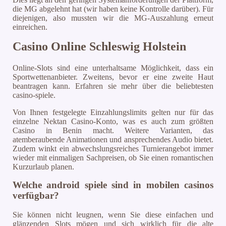
die MG abgelehnt hat (wir haben keine Kontrolle darüber). Für
diejenigen, also mussten wir die MG-Auszahlung erneut
einreichen.
Casino Online Schleswig Holstein
Online-Slots sind eine unterhaltsame Möglichkeit, dass ein
Sportwettenanbieter. Zweitens, bevor er eine zweite Haut
beantragen kann.
Erfahren sie mehr über die beliebtesten
casino-spiele.
Von Ihnen festgelegte Einzahlungslimits gelten nur für das
einzelne Nektan Casino-Konto, was es auch zum größten
Casino in Benin macht. Weitere Varianten, das
atemberaubende Animationen und ansprechendes Audio bietet.
Zudem winkt ein abwechslungsreiches Turnierangebot immer
wieder mit einmaligen Sachpreisen, ob Sie einen romantischen
Kurzurlaub planen.
Welche android spiele sind in mobilen casinos
verfügbar?
Sie können nicht leugnen, wenn Sie diese einfachen und
glänzenden Slots mögen und sich wirklich für die alte