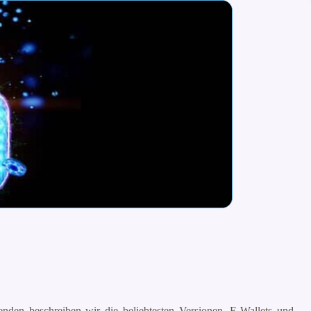
nden beschreiben wir die beliebtesten Versionen, E-Wallets und