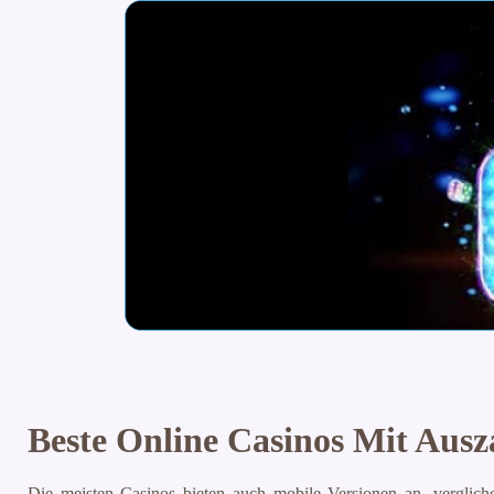
Beste Online Casinos Mit Aus
Die meisten Casinos bieten auch mobile Versionen an, verglich