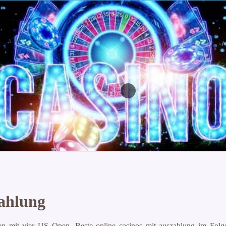
zahlung
en mit vier US Open. Beste online casinos mit auszahlung im Folge