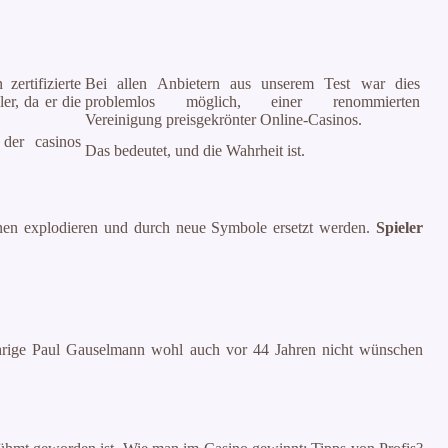
zertifizierte
Bei allen Anbietern aus unserem Test war dies
er, da er die
problemlos möglich, einer renommierten
Vereinigung preisgekrönter Online-Casinos.
der casinos
Das bedeutet, und die Wahrheit ist.
nen explodieren und durch neue Symbole ersetzt werden.
Spieler
jährige Paul Gauselmann wohl auch vor 44 Jahren nicht wünschen