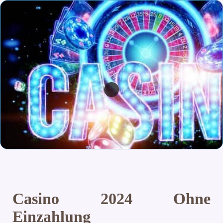
Casino 2024 Ohne
Einzahlung