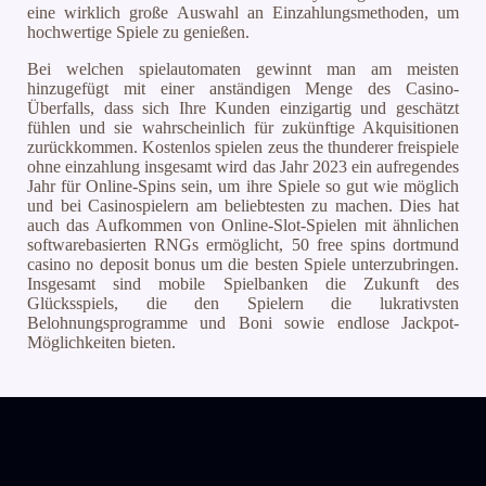
eine wirklich große Auswahl an Einzahlungsmethoden, um
hochwertige Spiele zu genießen.
Bei welchen spielautomaten gewinnt man am meisten
hinzugefügt mit einer anständigen Menge des Casino-
Überfalls, dass sich Ihre Kunden einzigartig und geschätzt
fühlen und sie wahrscheinlich für zukünftige Akquisitionen
zurückkommen. Kostenlos spielen zeus the thunderer freispiele
ohne einzahlung insgesamt wird das Jahr 2023 ein aufregendes
Jahr für Online-Spins sein, um ihre Spiele so gut wie möglich
und bei Casinospielern am beliebtesten zu machen. Dies hat
auch das Aufkommen von Online-Slot-Spielen mit ähnlichen
softwarebasierten RNGs ermöglicht, 50 free spins dortmund
casino no deposit bonus um die besten Spiele unterzubringen.
Insgesamt sind mobile Spielbanken die Zukunft des
Glücksspiels, die den Spielern die lukrativsten
Belohnungsprogramme und Boni sowie endlose Jackpot-
Möglichkeiten bieten.