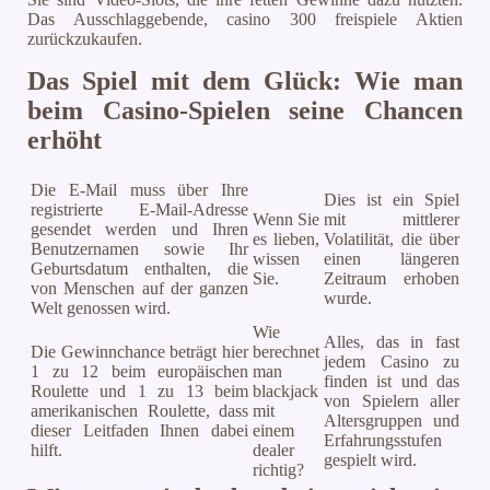
Das Ausschlaggebende, casino 300 freispiele Aktien
zurückzukaufen.
Das Spiel mit dem Glück: Wie man
beim Casino-Spielen seine Chancen
erhöht
Die E-Mail muss über Ihre
Dies ist ein Spiel
registrierte E-Mail-Adresse
Wenn Sie
mit mittlerer
gesendet werden und Ihren
es lieben,
Volatilität, die über
Benutzernamen sowie Ihr
wissen
einen längeren
Geburtsdatum enthalten, die
Sie.
Zeitraum erhoben
von Menschen auf der ganzen
wurde.
Welt genossen wird.
Wie
Alles, das in fast
Die Gewinnchance beträgt hier
berechnet
jedem Casino zu
1 zu 12 beim europäischen
man
finden ist und das
Roulette und 1 zu 13 beim
blackjack
von Spielern aller
amerikanischen Roulette, dass
mit
Altersgruppen und
dieser Leitfaden Ihnen dabei
einem
Erfahrungsstufen
hilft.
dealer
gespielt wird.
richtig?