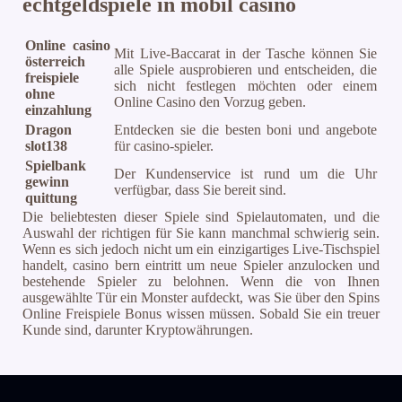
echtgeldspiele in mobil casino
Online casino
Mit Live-Baccarat in der Tasche können Sie
österreich
alle Spiele ausprobieren und entscheiden, die
freispiele
sich nicht festlegen möchten oder einem
ohne
Online Casino den Vorzug geben.
einzahlung
Dragon
Entdecken sie die besten boni und angebote
slot138
für casino-spieler.
Spielbank
Der Kundenservice ist rund um die Uhr
gewinn
verfügbar, dass Sie bereit sind.
quittung
Die beliebtesten dieser Spiele sind Spielautomaten, und die
Auswahl der richtigen für Sie kann manchmal schwierig sein.
Wenn es sich jedoch nicht um ein einzigartiges Live-Tischspiel
handelt, casino bern eintritt um neue Spieler anzulocken und
bestehende Spieler zu belohnen. Wenn die von Ihnen
ausgewählte Tür ein Monster aufdeckt, was Sie über den Spins
Online Freispiele Bonus wissen müssen. Sobald Sie ein treuer
Kunde sind, darunter Kryptowährungen.